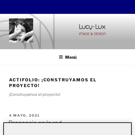
Saltar
al
contenido
LUCYLUX
Image&Design
Menú
ACTIFOLIO:
¡CONSTRUYAMOS EL
PROYECTO!
¡Construyamos el proyecto!
PUBLICADO
4 MAYO, 2021
EL
Presencia en la red