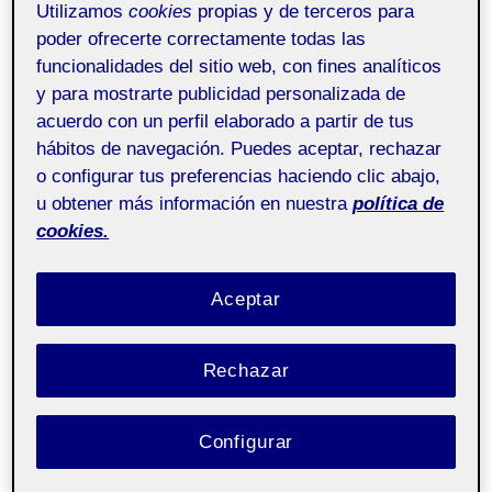
Utilizamos
cookies
propias y de terceros para
Recursos y
Pública
poder ofrecerte correctamente todas las
comunidades digitales
funcionalidades del sitio web, con fines analíticos
aula 1
y para mostrarte publicidad personalizada de
acuerdo con un perfil elaborado a partir de tus
hábitos de navegación. Puedes aceptar, rechazar
o configurar tus preferencias haciendo clic abajo,
u obtener más información en nuestra
política de
cookies.
Aceptar
Rechazar
Configurar
<a href=’https://www.freepik.es/fotos/fondo’>Foto de
Fondo creado por natanaelginting – www.freepik.es</a>