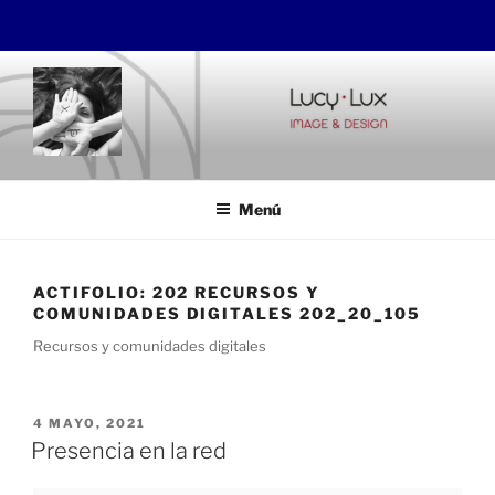
Saltar
al
contenido
LUCYLUX
Image&Design
Menú
ACTIFOLIO:
202 RECURSOS Y
COMUNIDADES DIGITALES 202_20_105
Recursos y comunidades digitales
PUBLICADO
4 MAYO, 2021
EL
Presencia en la red