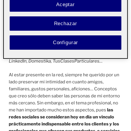
Aceptar
¡Hola a tod@s!
Rechazar
Sinceramente, nunca antes había realizado
“egosurfing”
. Al realizar la búsqueda de mi nombre y
apellidos en
Google
, he visto que mi presencia en la red
Configurar
se basa en perfiles profesionales creados en distintas
plataformas de búsqueda de trabajo como lo son
LinkedIn, Domestika, TusClasesParticulares…
Al estar presente en la red, siempre he querido por un
lado preservar mi intimidad en cuanto amigos,
familiares, gustos personales, aficiones… Conceptos
que creo sólo deben saber las personas de mi entorno
más cercano. Sin embargo, en el tema profesional, no
me han importado mucho estos aspectos, pues
las
redes sociales se consideran hoy en día un vínculo
prácticamente indispensable entre los clientes y los
profesionales que ofrecen sus productos o servicios
.